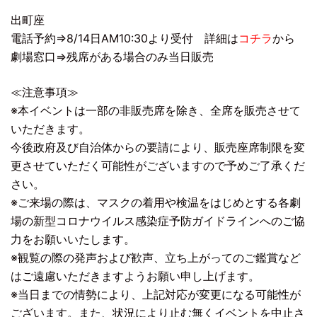
出町座
電話予約⇒8/14日AM10:30より受付 詳細は
コチラ
から
劇場窓口⇒残席がある場合のみ当日販売
≪注意事項≫
※本イベントは一部の非販売席を除き、全席を販売させて
いただきます。
今後政府及び自治体からの要請により、販売座席制限を変
更させていただく可能性がございますので予めご了承くだ
さい。
※ご来場の際は、マスクの着用や検温をはじめとする各劇
場の新型コロナウイルス感染症予防ガイドラインへのご協
力をお願いいたします。
※観覧の際の発声および歓声、立ち上がってのご鑑賞など
はご遠慮いただきますようお願い申し上げます。
※当日までの情勢により、上記対応が変更になる可能性が
ございます。また、状況により止む無くイベントを中止さ