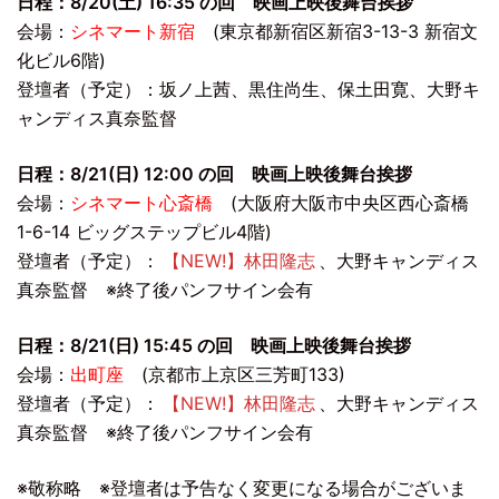
日程：8/20(土) 16:35 の回 映画上映後舞台挨拶
会場：
シネマート新宿
(東京都新宿区新宿3-13-3 新宿文
化ビル6階)
登壇者（予定）：坂ノ上茜、黒住尚生、保土田寛、大野キ
ャンディス真奈監督
日程：8/21(日) 12:00 の回 映画上映後舞台挨拶
会場：
シネマート心斎橋
(大阪府大阪市中央区西心斎橋
1-6-14 ビッグステップビル4階)
登壇者（予定）：
【NEW!】林田隆志
、大野キャンディス
真奈監督 ※終了後パンフサイン会有
日程：8/21(日) 15:45 の回 映画上映後舞台挨拶
会場：
出町座
(京都市上京区三芳町133)
登壇者（予定）：
【NEW!】林田隆志
、大野キャンディス
真奈監督 ※終了後パンフサイン会有
※敬称略 ※登壇者は予告なく変更になる場合がございま